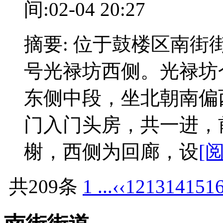
间:02-04 20:27
摘要: 位于鼓楼区南街
号光禄坊西侧。光禄坊
东侧中段，坐北朝南偏
门入门头房，共一进，
榭，西侧为回廊，设
[
共209条
1 ...
‹‹
12
13
14
15
1