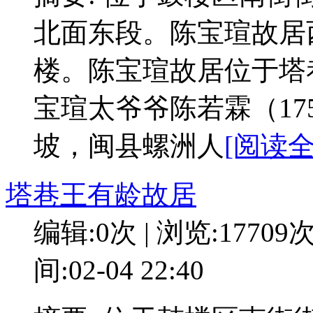
北面东段。陈宝瑄故居
楼。陈宝瑄故居位于塔
宝瑄太爷爷陈若霖（17
坡，闽县螺洲人
[阅读全
塔巷王有龄故居
编辑:0次 | 浏览:17709
间:02-04 22:40