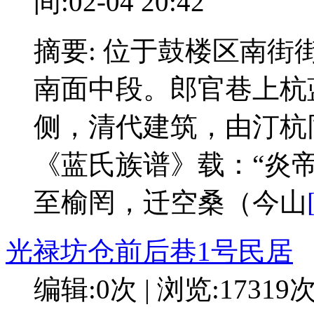
间:02-04 20:42
摘要: 位于鼓楼区南街
南面中段。郎官巷上杭
侧，清代建筑，由汀杭
《蓝氏族谱》载：“炎
至榆罔，迁空桑（今山
光禄坊仓前后巷1号民居
编辑:0次 | 浏览:17319