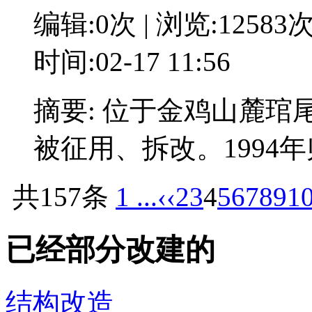
编辑:0次 | 浏览:12583
时间:02-17 11:56
摘要: 位于金鸡山麓琯
被征用、拆改。1994
共157条
1 ...
‹‹
2
3
4
5
6
7
8
9
1
已经部分改建的
结构改造