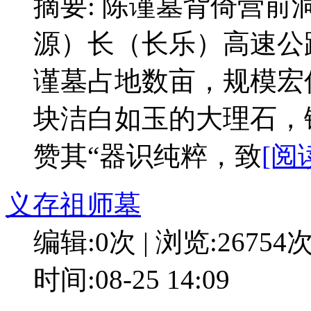
摘要: 陈谨墓背倚营
源）长（长乐）高速
谨墓占地数亩，规模宏
块洁白如玉的大理石，
赞其“器识纯粹，致
[阅
义存祖师墓
编辑:0次 | 浏览:26754
时间:08-25 14:09