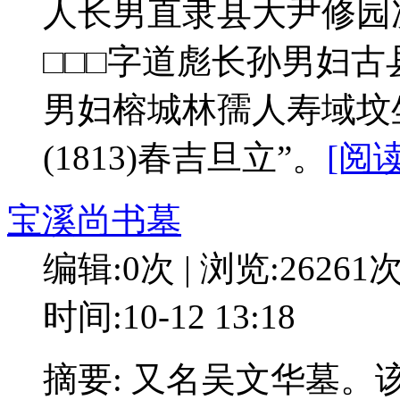
人长男直隶县大尹修园
□□□字道彪长孙男妇古
男妇榕城林孺人寿域坟
(1813)春吉旦立”。
[阅
宝溪尚书墓
编辑:0次 | 浏览:26261
时间:10-12 13:18
摘要: 又名吴文华墓