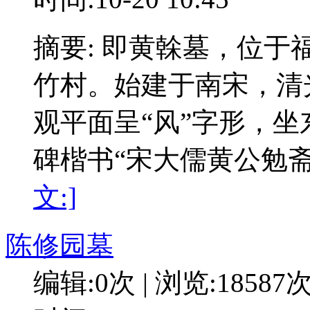
摘要: 即黄榦墓，位
竹村。始建于南宋，清光
观平面呈“风”字形，
碑楷书“宋大儒黄公勉
文:]
陈修园墓
编辑:0次 | 浏览:18587