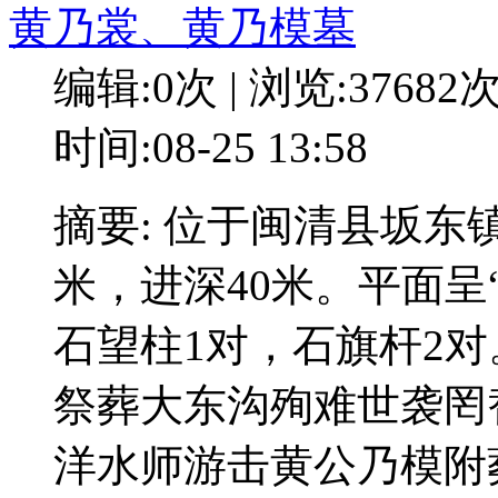
黄乃裳、黄乃模墓
编辑:0次 | 浏览:37682
时间:08-25 13:58
摘要: 位于闽清县坂东
米，进深40米。平面呈
石望柱1对，石旗杆2
祭葬大东沟殉难世袭罔
洋水师游击黄公乃模附