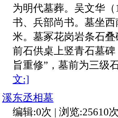
为明代墓葬。吴文华（1
书、兵部尚书。墓坐西
米。墓冢花岗岩条石叠砌
前石供桌上竖青石墓碑
旨重修”，墓前为三级
文:]
溪东丞相墓
编辑:0次 | 浏览:25610