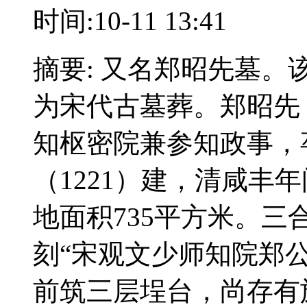
时间:10-11 13:41
摘要: 又名郑昭先墓
为宋代古墓葬。郑昭先
知枢密院兼参知政事，
（1221）建，清咸丰
地面积735平方米。
刻“宋观文少师知院郑
前筑三层埕台，尚存有