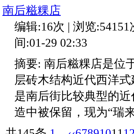
南后糍粿店
编辑:16次 | 浏览:5415
间:01-29 02:33
摘要: 南后糍粿店是
层砖木结构近代西洋式
是南后街比较典型的近
造中被保留，现为“瑞来
共145条
1 ...
‹‹
6
7
8
9
10
11
1