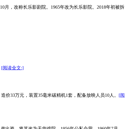
10月，改称长乐影剧院。1965年改为长乐影院。2018年初被拆
。
[阅读全文:]
位，造价33万元，装置35毫米碳精机1套，配备放映人员10人。
[阅
出资，将其改为天华戏院。1956年公私合营。1960年7月，