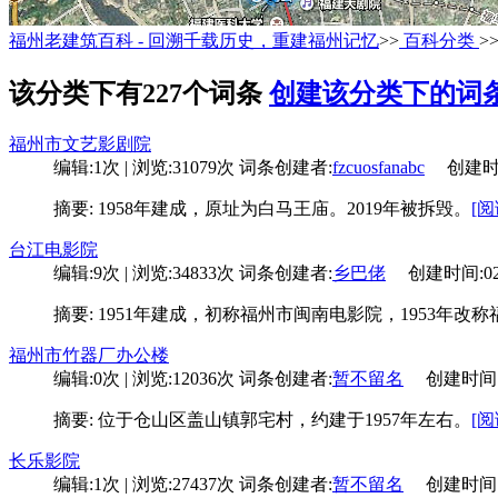
福州老建筑百科 - 回溯千载历史，重建福州记忆
>>
百科分类
>
该分类下有227个词条
创建该分类下的词
福州市文艺影剧院
编辑:1次 | 浏览:31079次
词条创建者:
fzcuosfanabc
创建时间:0
摘要: 1958年建成，原址为白马王庙。2019年被拆毁。
[阅
台江电影院
编辑:9次 | 浏览:34833次
词条创建者:
乡巴佬
创建时间:02-0
摘要: 1951年建成，初称福州市闽南电影院，1953年
福州市竹器厂办公楼
编辑:0次 | 浏览:12036次
词条创建者:
暂不留名
创建时间:08-
摘要: 位于仓山区盖山镇郭宅村，约建于1957年左右。
[阅
长乐影院
编辑:1次 | 浏览:27437次
词条创建者:
暂不留名
创建时间:07-