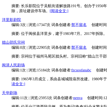
摘要: 长乐影院位于吴航街道解放路191号。创办于1956
除，原址建设停车场。
[阅读全文:]
洋里影剧院
编辑:3次 | 浏览:17347次
词条创建者:
暂不留名
创建时间:02-
摘要: 位于闽侯县洋里乡，建于1983年7月。2017年拆除。
朏山邵氏宗祠
编辑:0次 | 浏览:22905次
词条创建者:
暂不留名
创建时间:08-
摘要: 宗祠位于福州马尾区朏头村。宗祠旧称“朏山兰干
闽清人民剧场
编辑:1次 | 浏览:15184次
词条创建者:
fzcuosfanabc
创建时间:0
摘要: 1965年3月成立，系由县城城隍庙所改建。1980
读全文:]
天华剧场
编辑:11次 | 浏览:25953次
词条创建者:
nenva
创建时间:12-2
摘要: 位于台江路西段北侧，原为寿记[鱼奇]行合水警大