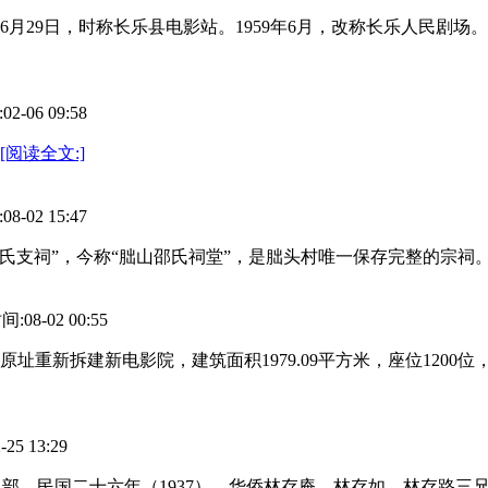
年6月29日，时称长乐县电影站。1959年6月，改称长乐人民剧场。
06 09:58
[阅读全文:]
02 15:47
邵氏支祠”，今称“朏山邵氏祠堂”，是朏头村唯一保存完整的宗祠
8-02 00:55
年于原址重新拆建新电影院，建筑面积1979.09平方米，座位1200
5 13:29
队部。民国二十六年（1937），华侨林存庵、林存如、林存路三兄弟