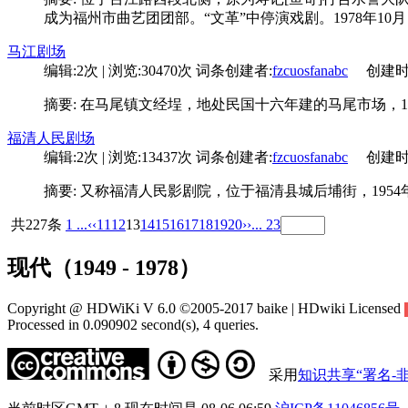
成为福州市曲艺团团部。“文革”中停演戏剧。1978年10
马江剧场
编辑:2次 | 浏览:30470次
词条创建者:
fzcuosfanabc
创建时间:0
摘要: 在马尾镇文经埕，地处民国十六年建的马尾市场，1
福清人民剧场
编辑:2次 | 浏览:13437次
词条创建者:
fzcuosfanabc
创建时间:0
摘要: 又称福清人民影剧院，位于福清县城后埔街，1954年
共227条
1 ...
‹‹
11
12
13
14
15
16
17
18
19
20
››
... 23
现代（1949 - 1978）
Copyright @ HDWiKi V 6.0 ©2005-2017 baike | HDwiki Licensed
Processed in 0.090902 second(s), 4 queries.
采用
知识共享“署名-非